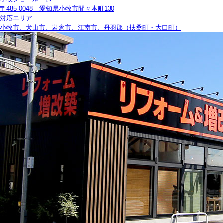
〒485-0048 愛知県小牧市間々本町130
対応エリア
小牧市、犬山市、岩倉市、江南市、丹羽郡（扶桑町・大口町）