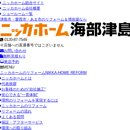
ニッカホーム総合サイト
ニッカホーム会社概要
ショールーム一覧
津島市・愛西市・あま市のリフォーム＆増改築なら
0120-87-7549
※店舗への直通番号ではございません
お問い合わせ
無料見積もり
来店予約
MENU
ニッカホームのリフォーム
NIKKA-HOME REFORM
ニッカホームとは
代表挨拶
お客様のための"自社施工"
安心できる"一貫体制"
理想のリフォームを実現するには
ニッカホームのリフォーム
リフォームの流れ
よくある質問
保証・アフターサービス
環境への取り組み