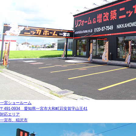
一宮ショールーム
〒491-0934 愛知県一宮市大和町苅安賀字山王41
対応エリア
一宮市、稲沢市