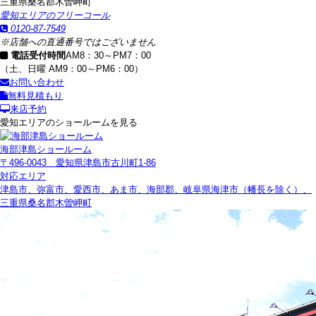
三重県桑名郡木曽岬町
愛知エリアのフリーコール
0120-87-7549
※店舗への直通番号ではございません
電話受付時間
AM8：30～PM7：00
（土、日曜 AM9：00～PM6：00）
お問い合わせ
無料見積もり
来店予約
愛知エリアのショールームを見る
海部津島ショールーム
〒496-0043 愛知県津島市古川町1-86
対応エリア
津島市、弥富市、愛西市、あま市、海部郡、岐阜県海津市（幡長を除く）、
三重県桑名郡木曽岬町