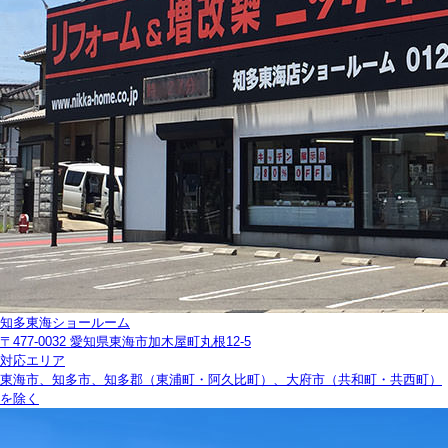
知多東海ショールーム
〒477-0032 愛知県東海市加木屋町丸根12-5
対応エリア
東海市、知多市、知多郡（東浦町・阿久比町）、大府市（共和町・共西町）
を除く