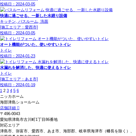
投稿日：
2024-03-05
快適に過ごせる、一新した水廻り設備
キッチン, バスルーム, 洗面
[施工エリア：愛西市]
投稿日：
2024-03-05
オート機能がついた、使いやすいトイレ
トイレ
投稿日：
2024-01-23
水漏れを解消した、快適に使えるトイレ
トイレ
[施工エリア：あま市]
投稿日：
2024-01-19
1
2
3
4
5
6
ニッカホーム
海部津島ショールーム
店舗詳細
〒496-0043
愛知県津島市古川町1丁目86番地
対応エリア
津島市、弥富市、愛西市、あま市、海部郡、岐阜県海津市（幡長を除く）、