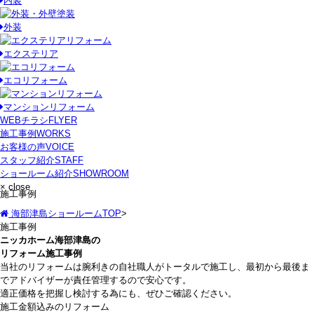
内装
外装
エクステリア
エコリフォーム
マンションリフォーム
WEBチラシ
FLYER
施工事例
WORKS
お客様の声
VOICE
スタッフ紹介
STAFF
ショールーム紹介
SHOWROOM
× close
施工事例
海部津島ショールームTOP
>
施工事例
ニッカホーム海部津島の
リフォーム施工事例
当社のリフォームは腕利きの自社職人がトータルで施工し、最初から最後ま
でアドバイザーが責任管理するので安心です。
適正価格を把握し検討する為にも、ぜひご確認ください。
施工金額込みのリフォーム