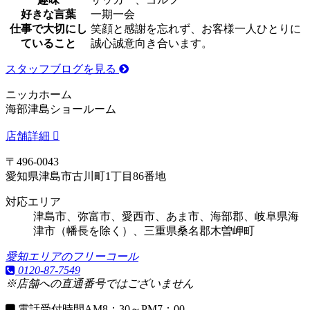
好きな言葉
一期一会
仕事で大切にし
笑顔と感謝を忘れず、お客様一人ひとりに
ていること
誠心誠意向き合います。
スタッフブログを見る
ニッカホーム
海部津島ショールーム
店舗詳細
〒496-0043
愛知県津島市古川町1丁目86番地
対応エリア
津島市、弥富市、愛西市、あま市、海部郡、岐阜県海
津市（幡長を除く）、三重県桑名郡木曽岬町
愛知エリアのフリーコール
0120-87-7549
※店舗への直通番号ではございません
電話受付時間
AM8：30～PM7：00