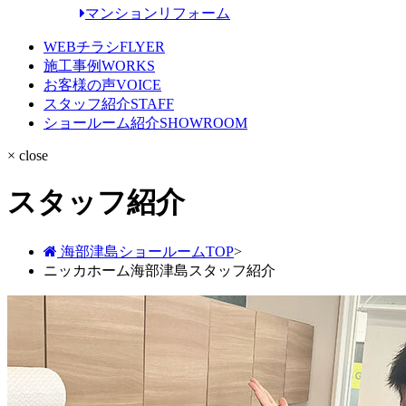
マンションリフォーム
WEBチラシ
FLYER
施工事例
WORKS
お客様の声
VOICE
スタッフ紹介
STAFF
ショールーム紹介
SHOWROOM
× close
スタッフ紹介
海部津島ショールームTOP
>
ニッカホーム海部津島スタッフ紹介