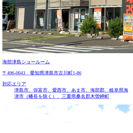
海部津島ショールーム
〒496-0043 愛知県津島市古川町1-86
対応エリア
津島市、弥富市、愛西市、あま市、海部郡、岐阜県海
津市（幡長を除く）、三重県桑名郡木曽岬町