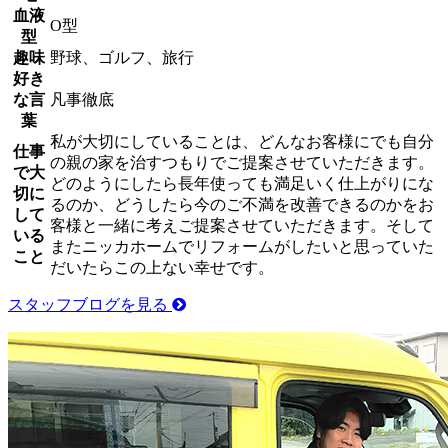
血液
O型
型
趣味
野球、ゴルフ、旅行
好き
な言
凡事徹底
葉
私が大切にしていることは、どんなお客様にでも自分
仕事
の親の家を治すつもりでご提案させていただきます。
で大
どのようにしたら長年使っても満足いく仕上がりにな
切に
るのか、どうしたら今のご不満を改善できるのかをお
して
客様と一緒に考えご提案させていただきます。そして
いる
またニッカホームでリフォームがしたいと思っていた
こと
だいたらこの上ない幸せです。
スタッフブログを見る