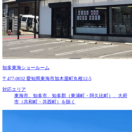
知多東海ショールーム
〒477-0032 愛知県東海市加木屋町丸根12-5
対応エリア
東海市、知多市、知多郡（東浦町・阿久比町）、大府
市（共和町・共西町）を除く