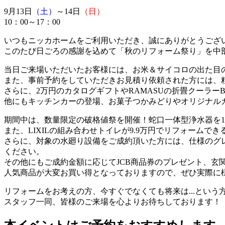
9月13日
（土）
～14日
（日）
10：00～17：00
いつもニッカホームをご利用いただき、誠にありがとうござ
このたび日ごろの感謝を込めて「秋のリフォーム祭り」を中部
当日ご来場いただいたお客様には、お米＆サイコロの出た目
また、事前予約をしていただきお見積り依頼された方には、
さらに、2万円のカタログギフトやRAMASUの折畳クーラー
他にもキッチンカーの登場、お菓子つかみどりやオリジナル
期間中は、数量限定の破格値祭を開催！蛇口一体型浄水器を1
また、LIXILの組み合わせトイレが9.9万円でリフォーム
さらに、対象の水廻り設備をご成約頂いた方には、仕様のグ
ください。
その他にもご成約金額に応じてJCB商品券のプレゼント、
人気商品が大変お買い得となっておりますので、ぜひ実際に
リフォームをお考えの方、今すぐでなくても将来は...とい
スタッフ一同、皆様のご来場を心よりお待ちしております！