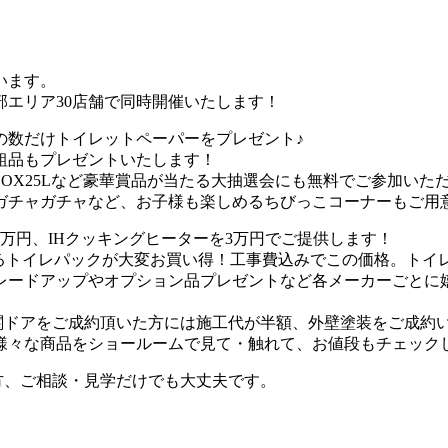
います。
エリア30店舗で同時開催いたします！
の数だけトイレットペーパーをプレゼント♪
粗品もプレゼントいたします！
BOX25Lなど豪華賞品が当たる大抽選会にも無料でご参加いた
ガチャガチャなど、お子様も楽しめるちびっこコーナーもご用
万円、IHクッキングヒーターを3万円でご提供します！
できるトイレパックが大変お買い得！工事費込みでこの価格。ト
レードアップやオプション品プレゼントなど各メーカーごとに
玄関ドアをご成約頂いた方には施工代が半額、外壁塗装をご成約
様々な商品をショールームで見て・触れて、お値段もチェック
う方、ご相談・見学だけでも大丈夫です。