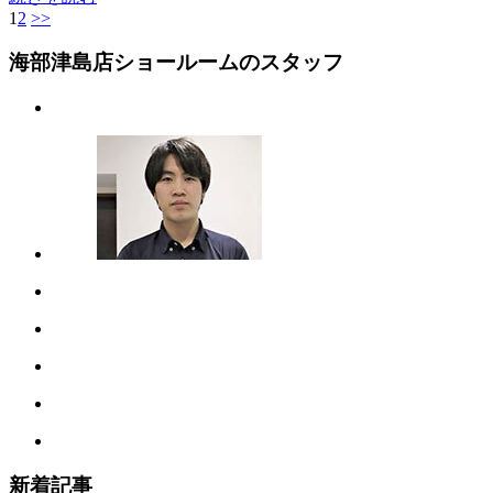
1
2
>>
海部津島店ショールームのスタッフ
新着記事