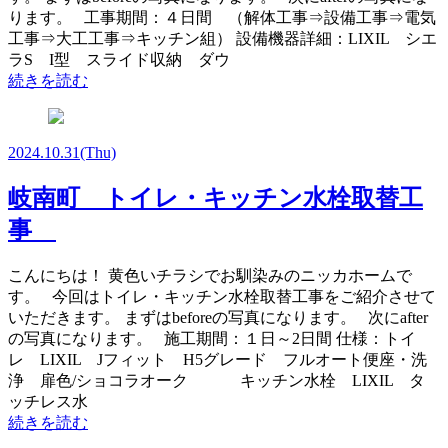
ります。 工事期間：４日間 （解体工事⇒設備工事⇒電気
工事⇒大工工事⇒キッチン組） 設備機器詳細：LIXIL シエ
ラS I型 スライド収納 ダウ
続きを読む
2024.10.31
(Thu)
岐南町 トイレ・キッチン水栓取替工
事
こんにちは！ 黄色いチラシでお馴染みのニッカホームで
す。 今回はトイレ・キッチン水栓取替工事をご紹介させて
いただきます。 まずはbeforeの写真になります。 次にafter
の写真になります。 施工期間：１日～2日間 仕様：トイ
レ LIXIL Jフィット H5グレード フルオート便座・洗
浄 扉色/ショコラオーク キッチン水栓 LIXIL タ
ッチレス水
続きを読む